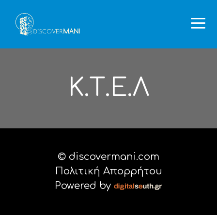
Μετάβαση
σε
περιεχόμενο
M
Κ.Τ.Ε.Λ
© discovermani.com
Πολιτική Απορρήτου
Powered by